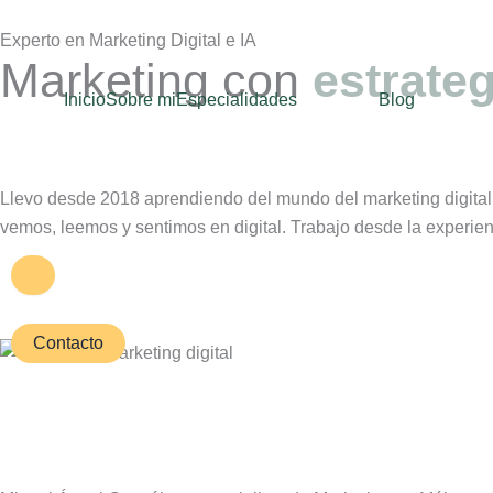
Ir
Experto en Marketing Digital e IA
al
Marketing con
estrateg
contenido
Inicio
Sobre mi
Especialidades
Blog
Llevo desde 2018 aprendiendo del mundo del marketing digital
vemos, leemos y sentimos en digital. Trabajo desde la experien
Menú conmutador hamburguesa
Contacto