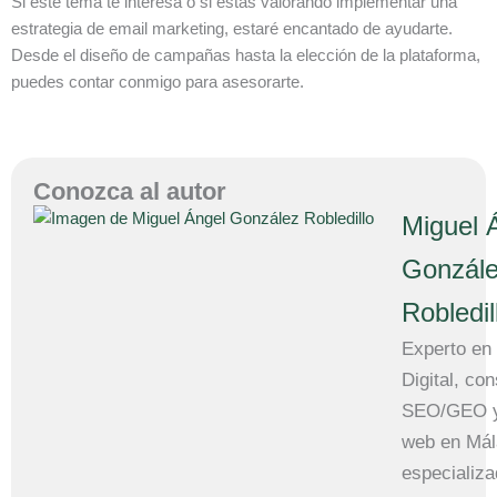
Si este tema te interesa o si estás valorando implementar una
estrategia de email marketing, estaré encantado de ayudarte.
Desde el diseño de campañas hasta la elección de la plataforma,
puedes contar conmigo para asesorarte.
Conozca al autor
Miguel 
Gonzál
Robledil
Experto en
Digital, con
SEO/GEO y
web en Mál
especializ