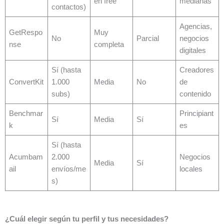
en free
medianas
contactos)
Agencias,
GetRespo
Muy
No
Parcial
negocios
nse
completa
digitales
Sí (hasta
Creadores
ConvertKit
1.000
Media
No
de
subs)
contenido
Benchmar
Principiant
Sí
Media
Sí
k
es
Sí (hasta
Acumbam
2.000
Negocios
Media
Sí
ail
envíos/me
locales
s)
¿Cuál elegir según tu perfil y tus necesidades?